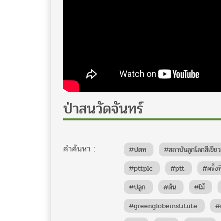
ป่าสนวัดจันทร์
คำค้นหา :
#ปตท
#สถาบันลูกโลกสีเขีย
#pttplc
#ptt
#ครั้งที
#ปลูก
#ต้น
#ไม้
#greenglobeinstitute
#