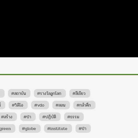
ว
#สถาบัน
#รางวัลลูกโลก
#สีเขียว
่
#วิดีโอ
#vdo
#สอน
#กล้าศึก
#สร้าง
#ป่า
#ปฏิบัติ
#ธรรม
green
#globe
#institute
#ป่า