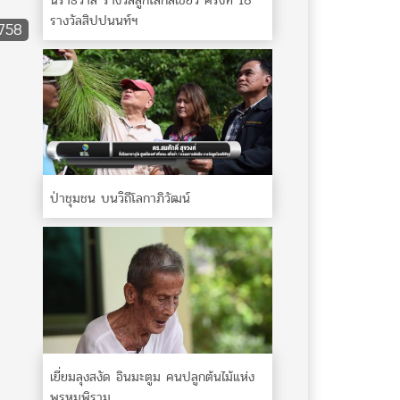
นราธิวาส รางวัลลูกโลกสีเขียว ครั้งที่ 18
รางวัลสิปปนนท์ฯ
,758
ป่าชุมชน บนวิถีโลกาภิวัฒน์
เยี่ยมลุงสงัด อินมะตูม คนปลูกต้นไม้แห่ง
พรหมพิราม