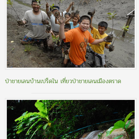
ป่าชายเลนบ้านเปร็ดใน เที่ยวป่าชายเลนเมืองตราด