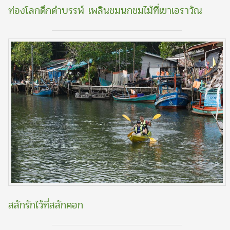
ท่องโลกดึกดำบรรพ์ เพลินชมนกชมไม้ที่เขาเอราวัณ
สลักรักไว้ที่สลักคอก