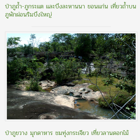
ป่าภูถ้ำ-ภูกระแต และบึงละหานนา ขอนแก่น เที่ยวถ้ำบน
ภูพักผ่อนริมบึงใหญ่
ป่าภูขวาง มุกดาหาร ชมทุ่งกระเจียว เที่ยวลานดอกไม้