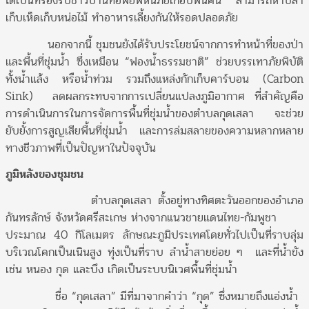
ได้เป็นที่รองรับชาวบ้านที่อพยพหนีภัยเกือบพันคน สามารถหาปลา
เก็บเห็ดเก็บหน่อไม้ ทำอาหารเลี้ยงกันให้รอดปลอดภัย
นอกจากนี้ ชุมชนยังได้รับประโยชน์จากการทำหน้าที่ของป่า
และพื้นที่ชุ่มน้ำ ซึ่งเหมือน “ฟองน้ำธรรมชาติ” ช่วยบรรเทาภัยพิบัติ
ทั้งน้ำแล้ง หรือน้ำท่วม รวมถึงแหล่งกักเก็บคาร์บอน (Carbon
Sink) ลดผลกระทบจากการเปลี่ยนแปลงภูมิอากาศ ที่สำคัญคือ
การดำเนินการในการจัดการพื้นที่ชุ่มน้ำของตำบลกุดเสลา จะช่วย
ยับยั้งการสูญเสียพื้นที่ชุ่มน้ำ และการล่มสลายของความหลากหลาย
ทางชีวภาพที่เป็นปัญหาในปัจจุบัน
ภูมิหลังของชุมชน
ตำบลกุดเสลา ตั้งอยู่ทางทิศตะวันออกของอำเภอ
กันทรลักษ์ จังหวัดศรีสะเกษ ห่างจากแนวชายแดนไทย-กัมพูชา
ประมาณ 40 กิโลเมตร ลักษณะภูมิประเทศโดยทั่วไปเป็นที่ราบลุ่ม
บริเวณโคกเป็นเนินสูง ทุ่งเป็นที่ราบ ลำน้ำสายย่อย ๆ และที่น้ำขัง
เช่น หนอง กุด และบึง เกิดเป็นระบบนิเวศพื้นที่ชุ่มน้ำ
ชื่อ “กุดเสลา” มีที่มาจากคำว่า “กุด” ซึ่งหมายถึงแอ่งน้ำ