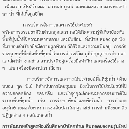
เพื่อความเป็นสิริมงคล ความสมบูรณ์ และแสดงความเคารพต่อป่า
นา น้ำ ที่ได้เกื้อกูลชีวิต
การบริหารจัดการและการใช้ประโยชน์
ทรัพยากรธรรมชาติในตำบลกุดเสลา ก่อให้เกิดความรู้ที่เกี่ยวข้องกับ
พื้นที่ชุ่มน้ำที่มีความหลากหลาย และซับซ้อน ทั้งห้วย หนอง กุด บึง
ที่มาของคำเรียกชื่อมีความผูกพันกับวิถีชีวิตและความเป็นอยู่ การก่อ
ร่างชุมชนที่พึ่งพิงพื้นที่ชุ่มน้ำในการดำรงชีวิต ภูมิปัญญาการจับปลา
และสัตว์น้ำ งานช่าง งานประดิษฐ์เครื่องมือทำกิน และเครื่องใช้ต่าง
ๆ เช่น เครื่องมือหาปลา เสื่อกก
การบริหารจัดการและการใช้ประโยชน์พื้นที่ชุ่มน้ำ (ห้วย
หนอง กุด บึง) ที่ดำเนินการโดยชุมชน ซึ่งเป็นการใช้ประโยชน์ที่มี
ความสอดคล้อง กลมกลืน และบำรุงคุณลักษณะทางธรรมชาติใน
ระบบพื้นที่ชุ่มน้ำ เช่น การรักษาพืชน้ำและพืชริมน้ำ การทำเขต
อนุรักษ์ เขตอภัยทาน การงดจับปลาในฤดูวางไข่ การห้ามทิ้งขยะ สิ่ง
ปฏิกูลต่าง ๆ ลงในแหล่งน้ำ
การพัฒนาหลักสูตรท้องถิ่นศึกษาป่าโคกทำเล สืบทอดของคนรุ่นใหม่