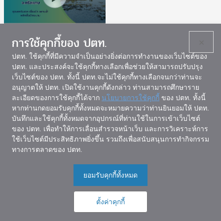
การใช้คุกกี้ของ ปตท.
×
ปตท. ใช้คุกกี้ที่มีความจำเป็นอย่างยิ่งต่อการทำงานของเว็บไซต์ของ
ปตท. และประสงค์จะใช้คุกกี้ทางเลือกเพื่อช่วยให้สามารถปรับปรุง
เว็บไซต์ของ ปตท. ทั้งนี้ ปตท.จะไม่ใช้คุกกี้ทางเลือกจนกว่าท่านจะ
แผนผังเว็บไซต์
อนุญาตให้ ปตท. เปิดใช้งานคุกกี้ดังกล่าว ท่านสามารถศึกษาราย
ละเอียดของการใช้คุกกี้ได้จาก
นโยบายการใช้คุกกี้
ของ ปตท. ทั้งนี้
หากท่านกดยอมรับคุกกี้ทั้งหมดจะหมายความว่าท่านยินยอมให้ ปตท.
บันทึกและใช้คุกกี้ทั้งหมดจากอุปกรณ์ที่ท่านใช้ในการเข้าเว็บไซต์
ของ ปตท. เพื่อทำให้การเลื่อนสำรวจหน้าเว็บ และการวิเคราะห์การ
ใช้เว็บไซต์มีประสิทธิภาพยิ่งขึ้น รวมถึงเพื่อสนับสนุนการทำกิจกรรม
สถาบันลูกโลกสีเขียว
ทางการตลาดของ ปตท.
อาคารสำนักงานใหญ่ บริษัท ปตท. จำกัด (มหาชน)
555 อาคาร 1 ชั้น 5 ถนนวิภาวดีรังสิต เขตจตุจักร กรุงเทพฯ
ยอมรับคุกกี้ทั้งหมด
10900
โทรศัพท์: 02 537 1626
ตั้งค่าคุกกี้
เว็บไซต์นี้ใช้งานได้ดีกับ Chrome, Firefox, Safari และ Internet Explorer 10.0 ขึ้นไป