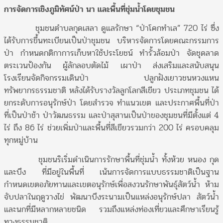
การจัดการเชิงภูมิทัศน์ป่า นา และพื้นที่ชุ่มน้ำโดยชุมชน
ชุมชนตำบลกุดเสลา ดูแลรักษา “ป่าโคกทำเล” 720 ไร่ ซึ่ง
ได้รับการขึ้นทะเบียนเป็นป่าชุมชน บริหารจัดการโดยคณะกรรมการ
ป่า กำหนดกติกาการเก็บหาใช้ประโยชน์ ทำรั้วล้อมป่า จัดชุดลาด
ตระเวนป้องกัน ผู้ลักลอบตัดไม้ เผาป่า ส่งเสริมและสนับสนุน
โรงเรียนจัดกิจกรรมเดินป่า ปลูกฝังเยาวชนหวงแหน
ทรัพยากรธรรมชาติ หลังได้รับรางวัลลูกโลกสีเขียว ประเภทชุมชน ได้
ยกระดับการอนุรักษ์ป่า โดยสำรวจ ทำแนวเขต และประกาศพื้นที่ป่า
ที่เป็นป่าช้า ป่าวัฒนธรรม และป่าสุสานเป็นป่าของชุมชนที่มีตั้งแต่ 4
ไร่ ถึง 86 ไร่ ช่วยเพิ่มป่าและพื้นที่สีเขียวรวมกว่า 200 ไร่ ครอบคลุม
ทุกหมู่บ้าน
ชุมชนริเริ่มดำเนินการรักษาพื้นที่ชุ่มน้ำ ทั้งห้วย หนอง กุด
และบึง ที่มีอยู่ในพื้นที่ เน้นการจัดการแบบธรรมชาติเป็นฐาน
กำหนดเขตอภัยทานและเขตอนุรักษ์เพื่อสงวนรักษาพันธุ์สัตว์น้ำ ห้าม
จับปลาในฤดูวางไข่ พัฒนาบึงระนามเป็นแหล่งอนุรักษ์ปลา สัตว์น้ำ
และนกที่มีหลากหลายชนิด รวมถึงแหล่งท่องเที่ยวและศึกษาเรียนรู้
ทางธรรมชาติ