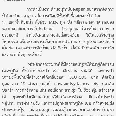
การดำเนินงานด้านอนุรักษ์ของชุมชนขยายจากจัดการ
ป่าโคกทำเล มาสู่การจัดการเชิงภูมิทัศน์ที่เชื่อมโยง (ป่า) โคก
นา และพื้นที่ชุ่มน้ำ ทั้งห้วย หนอง กุด บึง ที่มีความหลากหลายของ
ระบบนิเวศและการใช้ประโยชน์ โดยชุมชนบริหารจัดการบนฐาน
ธรรมชาติ คำนึงถึงผลกระทบต่อสิ่งแวดล้อม ใช้โครงสร้างทาง
วิศวกรรม หรือโครงสร้างแข็งเท่าที่จำเป็น เช่น การขุดลอกแหล่งน้ำที่
ตื้นเขิน โดยคงรักษาพืชน้ำและพืชริมน้ำ เพื่อให้เป็นที่อาศัย หลบภัย
และขยายพันธุ์ของสัตว์น้ำ
ทรัพยากรธรรมชาติที่มีความสมบูรณ์นำมาสู่กิจกรรม
เศรษฐกิจ ทั้งการหาของป่า เห็ด ผักหวาน หน่อไม้ และการทำ
ประมงพื้นบ้านที่สร้างรายได้เฉลี่ยวันละ 300–500 บาท คิดเป็น
มูลค่าราว 19 ล้านบาทต่อปี ต่อยอดแปรรูปอาหาร เช่น ปลาส้ม
ปลาร้า การทำจักสาน เช่น ทอเสื่อกก สานสุ่ม ไซ ข้อง ตุ้ม สร้างราย
ได้ ชุมชนมีน้ำเพียงพอในการใช้อุปโภคบริโภค มีการทำประปา
หมู่บ้าน การทำนาปรัง และการปลูกพืชเศรษฐกิจ เช่น กล้วยหอมส่ง
ประเทศญี่ปุ่น เมื่อเกิดเหตุการณ์ต่อสู้ตามแนวชายแดนไทย-กัมพูชา