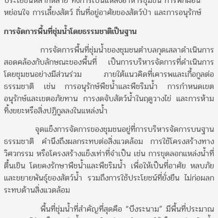
ประโยชน์หลากหลาย ทั้งการเป็นแหล่งอาหารชุมชน การพักผ่อน
หย่อนใจ การเลี้ยงสัตว์ ถิ่นที่อยู่อาศัยของสัตว์ป่า และการอนุรักษ์
การจัดการพื้นที่ชุ่มน้ำโดยธรรมชาติเป็นฐาน
การจัดการพื้นที่ชุ่มน้ำของชุมชนตำบลกุดเสลาดำเนินการ
สอดคล้องกับลักษณะของพื้นที่ เป็นการบริหารจัดการที่ดำเนินการ
โดยชุมชนอย่างมีส่วนร่วม ภายใต้แนวคิดที่เคารพและเกื้อกูลต่อ
ธรรมชาติ เช่น การอนุรักษ์พืชน้ำและพืชริมน้ำ การกำหนดเขต
อนุรักษ์และเขตอภัยทาน การงดจับสัตว์น้ำในฤดูวางไข่ และการห้าม
ทิ้งขยะหรือสิ่งปฏิกูลลงในแหล่งน้ำ
จุดแข็งการจัดการของชุมชนอยู่ที่การบริหารจัดการบนฐาน
ธรรมชาติ คำนึงถึงผลกระทบต่อสิ่งแวดล้อม การใช้โครงสร้างทาง
วิศวกรรม หรือโครงสร้างแข็งเท่าที่จำเป็น เช่น การขุดลอกแหล่งน้ำที่
ตื้นเขิน โดยคงรักษาพืชน้ำและพืชริมน้ำ เพื่อให้เป็นที่อาศัย หลบภัย
และขยายพันธุ์ของสัตว์น้ำ รวมถึงการใช้ประโยชน์ที่ยั่งยืน ไม่ก่อผลก
ระทบด้านสิ่งแวดล้อม
พื้นที่ชุ่มน้ำที่สำคัญที่สุดคือ “บึงระนาม” มีพื้นที่ประมาณ