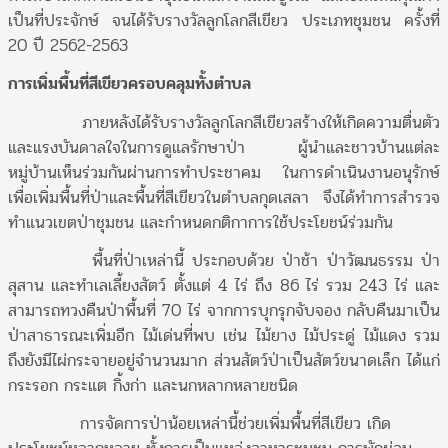
เป็นที่ประจักษ์ จนได้รับรางวัลลูกโลกสีเขียว ประเภทชุมชน ครั้งที่
20 ปี 2562-2563
การเพิ่มพื้นที่สีเขียวครอบคลุมทั้งตำบล
ภายหลังได้รับรางวัลลูกโลกสีเขียวสร้างให้เกิดความตื่นตัว
และแรงบันดาลใจในการดูแลรักษาป่า ผู้นำและชาวบ้านแต่ละ
หมู่บ้านเห็นร่วมกันผ่านการทำประชาคม ในการดำเนินงานอนุรักษ์
เพื่อเพิ่มพื้นที่ป่าและพื้นที่สีเขียวในตำบลกุดเสลา จึงได้ทำการสำรวจ
ทำแนวเขตป่าชุมชน และกำหนดกติกาการใช้ประโยชน์ร่วมกัน
พื้นที่ป่าเหล่านี้ ประกอบด้วย ป่าช้า ป่าวัฒนธรรม ป่า
สุสาน และทำเลเลี้ยงสัตว์ ตั้งแต่ 4 ไร่ ถึง 86 ไร่ รวม 243 ไร่ และ
สามารถทวงคืนป่าพื้นที่ 70 ไร่ จากการบุกรุกจับจอง กลับคืนมาเป็น
ป่าสาธารณะเพิ่มอีก ไม้เด่นที่พบ เช่น ไม้ยาง ไม้ประดู่ ไม้แดง รวม
ถึงยังมีไผ่กระจายอยู่จำนวนมาก ส่วนสัตว์ป่าเป็นสัตว์ขนาดเล็ก ได้แก่
กระรอก กระแต กิ้งก่า และนกหลากหลายชนิด
การจัดการป่าน้อยเหล่านี้ช่วยเพิ่มพื้นที่สีเขียว เกิด