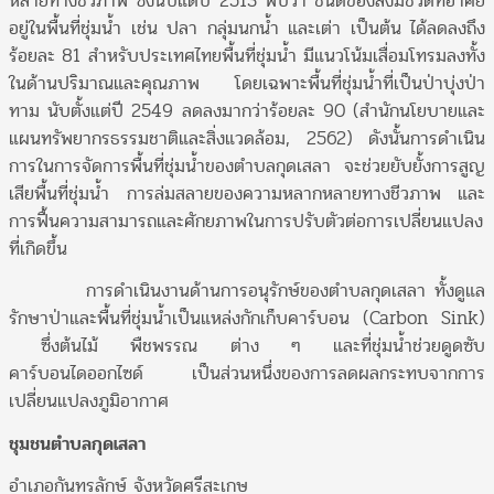
หลายทางชีวภาพ ซึ่งนับแต่ปี 2513 พบว่า ชนิดของสิ่งมีชีวิตที่อาศัย
อยู่ในพื้นที่ชุ่มน้ำ เช่น ปลา กลุ่มนกน้ำ และเต่า เป็นต้น ได้ลดลงถึง
ร้อยละ 81 สำหรับประเทศไทยพื้นที่ชุ่มน้ำ มีแนวโน้มเสื่อมโทรมลงทั้ง
ในด้านปริมาณและคุณภาพ โดยเฉพาะพื้นที่ชุ่มน้ำที่เป็นป่าบุ่งป่า
ทาม นับตั้งแต่ปี 2549 ลดลงมากว่าร้อยละ 90 (สำนักนโยบายและ
แผนทรัพยากรธรรมชาติและสิ่งแวดล้อม, 2562) ดังนั้นการดำเนิน
การในการจัดการพื้นที่ชุ่มน้ำของตำบลกุดเสลา จะช่วยยับยั้งการสูญ
เสียพื้นที่ชุ่มน้ำ การล่มสลายของความหลากหลายทางชีวภาพ และ
การฟื้นความสามารถและศักยภาพในการปรับตัวต่อการเปลี่ยนแปลง
ที่เกิดขึ้น
การดำเนินงานด้านการอนุรักษ์ของตำบลกุดเสลา ทั้งดูแล
รักษาป่าและพื้นที่ชุ่มน้ำเป็นแหล่งกักเก็บคาร์บอน (Carbon Sink)
ซึ่งต้นไม้ พืชพรรณ ต่าง ๆ และที่ชุ่มน้ำช่วยดูดซับ
คาร์บอนไดออกไซด์ เป็นส่วนหนึ่งของการลดผลกระทบจากการ
เปลี่ยนแปลงภูมิอากาศ
ชุมชนตำบลกุดเสลา
อำเภอกันทรลักษ์ จังหวัดศรีสะเกษ