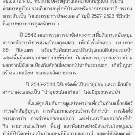
ตนเอง (อ.พ.ป.) ที่ประกอบด้วยผู้นำและสมาชิกในชุมชน ร่วมกัน
พัฒนาหมู่บ้าน รวมถึงการอนุรักษ์ป่าและทรัพยากรธรรมชาติ กระทั่ง
ยกระดับ
เป็น “คณะกรรมการป่าดงแสตง” ในปี
2527-2528 ที่มีหน้า
ที่และบทบาทการดูแลรักษาป่า
ปี 2542 คณะกรรมการป่าจัดโครงการเพื่อรับการสนับสนุน
จากองค์การบริหารส่วนตำบลกุดเสลา เพื่อทำรั้วล้อมป่า ระยะทาง
2.6 กิโลเมตร พร้อมกับพัฒนาและปรับปรุงถนนดินโดยรอบป่า
แสดงพื้นที่และขอบเขตป่ากับที่ทำกิน ป้องกันการบุกรุกของชาวบ้าน
นอกจากนี้ยังช่วยป้องกันสัตว์เลี้ยงออกไปหากินรอบนอก เกิดปัญหา
สร้างความเสียหายแก่ผลผลิตเกษตรกร
ปี 2543-2544 ได้ขอจัดตั้งเป็นป่าชุมชน และเปลี่ยนชื่อ
จากป่าดงแสตงเป็น “ป่าชุมชนโคกทำเล” โดยมีชุมชนรอบป่า
ตั้งแต่จุดเริ่มต้นการดูแลรักษาป่าเพื่อเป็นทำเลเลี้ยงสัตว์
การผลักดันผู้บุกรุก การพัฒนากองทุนบริหารจัดการป่า การจัดตั้ง
กรรมการป่า การกำหนดขอบเขตป่า และทำแนวกันเขตป่ากับที่ทำ
กิน สามารถช่วยรักษา ฟื้นฟู และพัฒนาอย่างมีส่วนร่วมโดยชุมชน
ทำให้ป่าโคกทำเลเป็นป่าชุมชนที่มีความสมบูรณ์ แสดงให้เห็นคุณค่า