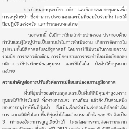
การกำหนด
กฎระเบียบ กติกา และข้อตกลงของชุมชนเพื่อ
การอนุรักษ์ป่า ซึ่งผ่านการประชาคมและเป็นที่ยอมรับร่วมกัน โดยให้
ถือปฏิบัติเคร่งครัด และกำหนดบทลงโทษ
นอกจากนี้ ยังมีการใช้กลไกฝ่ายปกครอง ประกอบด้วย
กำนันและผู้ใหญ่บ้านเป็นแกนนำในการดำเนินงาน เกิดการจัดการใน
รูปแบบทั้งนิติศาสตร์และรัฐศาสตร์ โดยการใช้ไม้นวมในการขอความ
ร่วมมือ การกล่าวตักเตือน การป้องปรามการกระทำที่ละเมิดข้อตกลง
กติกาการใช้ประโยชน์ของชุมชน และใช้ไม้แข็ง บังคับใช้กฎหมาย
ลงโทษ
ความสำคัญต่อการปรับตัวต่อการเปลี่ยนแปลงสภาพภูมิอากาศ
พื้นที่ชุ่มน้ำของตำบลกุดเสลาเป็นพื้นที่ที่มีคุณค่าสูงเพราะ
ชุมชนได้ใช้ประโยชน์ ทั้งทางตรงและ ทางอ้อม แล้วยังเป็นส่วนหนึ่ง
ของการอนุรักษ์พื้นที่ชุ่มน้ำ ซึ่งเป็นเรื่องจำเป็นเร่งด่วนที่ต้องดำเนิน
การ จากสถิติทั่วโลก พื้นที่ชุ่มน้ำได้ลดจำนวนลงถึงร้อยละ 35 คิดเป็น
3 เท่าของอัตราการสูญเสียป่าไม้ โดยส่งผลกระทบต่อความหลาก