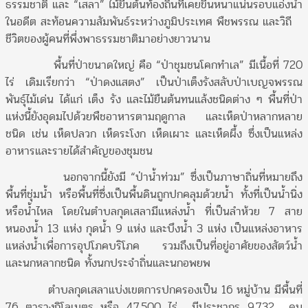
ธรรมชาติ และ “เสลา” ไม้ยืนต้นท้องถิ่นที่เคยขึ้นหนาแน่นรอบแอ่งน้ำ
ในอดีต สะท้อนความสัมพันธ์ระหว่างภูมิประเทศ พืชพรรณ และวิถี
ชีวิตของผู้คนที่พึ่งพาธรรมชาติมาอย่างยาวนาน
พื้นที่ป่าขนาดใหญ่ คือ “ป่าชุมชนโคกทำเล” มีเนื้อที่ 720
ไร่ เดิมเรียกว่า “ป่าดงแสตง” เป็นป่าเต็งรังสลับป่าเบญจพรรณ
พันธุ์ไม้เด่น ได้แก่ เต็ง รัง และไม้ยืนต้นทนแล้งชนิดต่าง ๆ พื้นที่ป่า
แห่งนี้ยังอุดมไปด้วยพืชอาหารตามฤดูกาล และเห็ดป่าหลากหลาย
ชนิด เช่น เห็ดปลวก เห็ดระโงก เห็ดเผาะ และเห็ดผึ้ง ซึ่งเป็นแหล่ง
อาหารและรายได้สำคัญของชุมชน
นอกจากนี้ยังมี “ป่าน้ำท่วม” ซึ่งเป็นภาษาถิ่นที่หมายถึง
พื้นที่ชุ่มน้ำ หรือพื้นที่ซึ่งเป็นพื้นดินถูกปกคลุมด้วยน้ำ ทั้งที่เป็นน้ำนิ่ง
หรือน้ำไหล โดยในตำบลกุดเสลามีแหล่งน้ำ ที่เป็นลำห้วย 7 สาย
หนองน้ำ 13 แห่ง กุดน้ำ 9 แห่ง และบึงน้ำ 3 แห่ง เป็นแหล่งอาหาร
แหล่งน้ำเพื่อการอุปโภคบริโภค รวมถึงเป็นที่อยู่อาศัยของสัตว์น้ำ
และนกหลากชนิด ทั้งนกประจำถิ่นและนกอพยพ
ตำบลกุดเสลาแบ่งเขตการปกครองเป็น 16 หมู่บ้าน มีพื้นที่
76 ตารางกิโลเมตร หรือ 47,500 ไร่ มีประชากร
9,732 คน