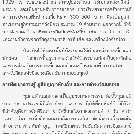
1,929 ไร่ เป็นแหล่งน้ำขนาดใหญ่ของตำบล ใช้เป็นแหล่งผลิตน้ำ
ประปา และเป็นฐานทรัพยากรอาหาร ชาวบ้านสามารถสร้างรายได้
จากการประมงพื้นบ้านเฉลี่ยวันละ 300–500 บาท คิดเป็นมูลค่า
ทางเศรษฐกิจรวมมากถึงปีละประมาณ 19 ล้านบาท นอกจากนี้ ยังมี
การต่อยอดสร้างอาชีพและผลิตภัณฑ์ท้องถิ่น เช่น ปลาส้ม ปลาร้า
และงานจักสานจากวัสดุธรรมชาติ อาทิ เสื่อ และเครื่องมือจับปลา
ปัจจุบันได้พัฒนาพื้นที่บึงระนามให้เป็นแหล่งท่องเที่ยวและ
พักผ่อน โดยการปั้นรูปปลาชะโดไว้ที่บึงระนามเพื่อเป็นจุดเช็คอิน
และการส่งเสริมการท่องเที่ยวดอกบัวแดงบึงระนามที่จะบานสวย
สะพรั่งสีแดงทั่วบึงช่วงเดือนธันวาคมของทุกปี
การพัฒนาความรู้ ภูมิปัญญาท้องถิ่น และการดำรงวัฒนธรรม
ชุมชนตำบลกุดเสลาเป็นชุมชนเกษตรกรรม ดังนั้นชุมชนมี
งานบุญงานประเพณีที่เกี่ยวข้อง และการปฏิบัติที่สัมพันธ์กับวิถีชีวิต
ที่สำคัญคือการจัดพิธีเนา จะจัดขึ้นหลังจากสงกรานต์ 7 วัน คำว่า
“เนา” ในภาษาถิ่นอีสานหมายถึงการรวมกัน ดังนั้นงานนี้ทุกคนใน
ตำบลจะมาร่วมกันทำบุญ โดยนิมนต์พระไปฉันภัตตาหารซึ่งแต่ละปี
จัดงานแตกต่างกัน อาจเป็นที่ป่าโคกทำเล บึงระนาม หรือริมห้วย