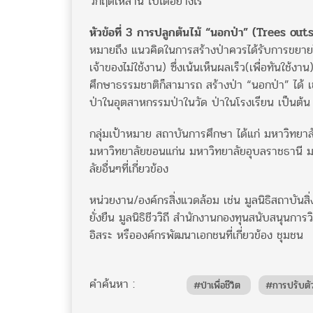
วิกฤตเหล่านี้ ไปได้อย่างไร
หัวข้อที่ 3 การปลูกต้นไม้ “นอกป่า” (Trees ou
หมายถึง แนวคิดในการสร้างป่าควรได้รับการขยายไปใน
เจ้าของไม่ใช้งาน) ซึ่งเน้นเห็นผลเร็ว(เพื่อทันใช้ง
ศึกษาธรรมชาติก็สามารถ สร้างป่า “นอกป่า” ได้ เ
ป่าในอุตสาหกรรมป่าในวัด ป่าในโรงเรียน เป็นต้น
กลุ่มเป้าหมาย สถาบันการศึกษา ได้แก่ มหาวิทย
มหาวิทยาลัยขอนแก่น มหาวิทยาลัยอุบลราชธานี 
ลัยอื่นๆที่เกี่ยวข้อง
หน่วยงาน/องค์กรสิ่งแวดล้อม เช่น มูลนิธิสถาบันส
ยั่งยืน มูลนิธิชีววิถี สํานักงานกองทุนสนับสนุนกา
อิสระ หรือองค์กรพัฒนาเอกชนที่เกี่ยวข้อง ชุมชน
คำค้นหา :
#ป่าเพื่อชีวิต
#การปรับตั