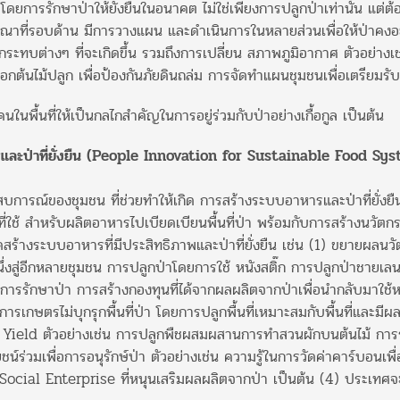
ยการรักษาป่าให้ยั่งยืนในอนาคต ไม่ใช่เพียงการปลูกป่าเท่านั้น แต่ต้
ารณาที่รอบด้าน มีการวางแผน และดําเนินการในหลายส่วนเพื่อให้ป่าคงอยู
ทบต่างๆ ที่จะเกิดขึ้น รวมถึงการเปลี่ยน สภาพภูมิอากาศ ตัวอย่างเช่
ต้นไม้ปลูก เพื่อป้องกันภัยดินถล่ม การจัดทําแผนชุมชนเพื่อเตรียมรั
นที่ให้เป็นกลไกสําคัญในการอยู่ร่วมกับป่าอย่างเกื้อกูล เป็นต้น
ารและป่าที่ยั่งยืน (People Innovation for Sustainable Food S
การณ์ของชุมชน ที่ช่วยทําให้เกิด การสร้างระบบอาหารและป่าที่ยั่งยื
ที่ใช้ สําหรับผลิตอาหารไปเบียดเบียนพื้นที่ป่า พร้อมกับการสร้างนวัตกรรมป
กิดสร้างระบบอาหารที่มีประสิทธิภาพและป่าที่ยั่งยืน เช่น (1) ขยายผลน
่งสู่อีกหลายชุมชน การปลูกป่าโดยการใช้ หนังสติ๊ก การปลูกป่าชายเล
่การรักษาป่า การสร้างกองทุนที่ได้จากผลผลิตจากป่าเพื่อนํากลับมาใช้หน
เกษตรไม่บุกรุกพื้นที่ป่า โดยการปลูกพื้นที่เหมาะสมกับพื้นที่และมีผลผล
eld ตัวอย่างเช่น การปลูกพืชผสมผสานการทําสวนผักบนต้นไม้ การร
ชน์ร่วมเพื่อการอนุรักษ์ป่า ตัวอย่างเช่น ความรู้ในการวัดค่าคาร์บอนเพ
ง Social Enterprise ที่หนุนเสริมผลผลิตจากป่า เป็นต้น (4) ประเทศจะ