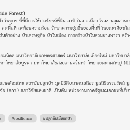
tside Forest)
ทุกๆ ที่ที่มีการใช้ประโยชน์ที่ดิน อาทิ ในเขตเมือง โรงงานอุตสาหกรรม
าน) ลดพื้นที่ สะท้อนความร้อน รักษาความชุ่มชื้นของพื้นที่ ในขณะเดียวกั
ช่นตัวอย่าง ป่าเศรษฐกิจ ป่าในเมือง การสร้างป่าในสวนยางพารา สร้า
าลัยมหิดล มหาวิทยาลัยเกษตรศาสตร์ มหาวิทยาลัยเชียงใหม่ มหาวิทย
มหาวิทยาลัยบูรพา มหาวิทยาลัยสงขลานครินทร์ วิทยาเขตหาดใหญ่ N
ิ่งแวดล้อมไทย สถาบันปลูกป่า มูลนิธิสืบนาคะเสถียร มูลนิธิธรรมรัตน์ 
รวิจัย (สกว.) สภาวิจัยแห่งชาติ เป็นต้น หน่วยงานภาครัฐและเอกชนที่เกี่
ว
#resilience
#ปลูกต้นไม้นอกป่า