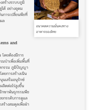
องสร้างระบบภูมิ
่ได้ อย่างอุดม
นการเปลี่ยนพืชที่
บผล
อนาคตความมั่นคงทาง
อาหารของไทย
ystems and
น โดยต้องมีการ
่าเพื่อเพิ่มพื้นที่
วัตกรรม ภูมิปัญญา
นโดยการสร้างเนิน
ุนเสริมอนุรักษ์
ิตต่อไร่สูงขึ้น
ักษาพันธุกรรมพืช
ื่อยกระดับการดูแล
สร้างสมดุลเพื่อฝ่า