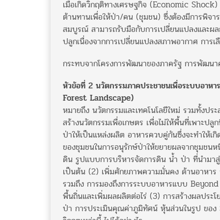
เมื่อเกิดวิกฤติทางเศรษฐกิจ (Economic Shock) โด
ต้านทานเพื่อให้ป่า/คน (ชุมชน) ซึ่งต้องมีการพิจ
สมบูรณ์ สามารถรับมือกับการเปลี่ยนแปลงและผลกระ
ปลูกเนื่องจากการเปลี่ยนแปลงสภาพอากาศ การเลือก
กระทบจากโครงการพัฒนาของภาครัฐ การพัฒนาคนในพื้
หัวข้อที่ 2 นวัตกรรมภาคประชาชนเพื่อระบบอาห
Forest Landscape)
หมายถึง นวัตกรรมและเทคโนโลยีใหม่ รวมทั้งประสบ
สร้างนวัตกรรมเพื่อเกษตร เพื่อไม่ให้พื้นที่เพาะปลูก
ป่าให้เป็นแหล่งผลิต อาหารควบคู่กันซึ่งจะทําให้เ
ของชุมชนในการอนุรักษ์ป่าให้ขยายผลจากชุมชนหนึ
ดิน รูปแบบการบริหารจัดการดิน น้ำ ป่า ที่นํามาสู
เป็นต้น (2) เพิ่มศักยภาพความมั่นคง ด้านอาหาร การ
รวมถึง การมองถึงการระบบอาหารแบบ Beyond Yi
พื้นถิ่นและเพิ่มผลผลิตต่อไร่ (3) การสร้างผลประโย
ป่า การประเมินคุณค่าภูมิทัศน์ หุ้นส่วนในรูป ขอ