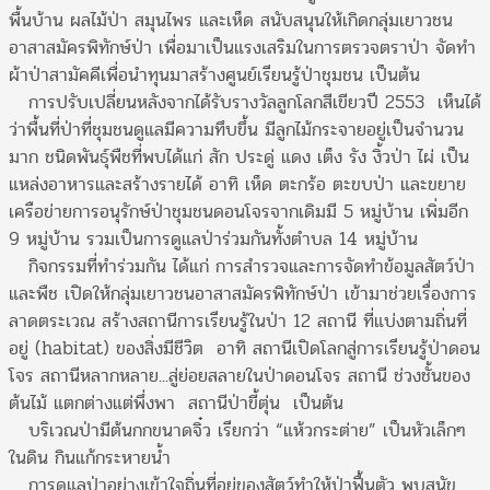
พื้นบ้าน ผลไม้ป่า สมุนไพร และเห็ด สนับสนุนให้เกิดกลุ่มเยาวชน
อาสาสมัครพิทักษ์ป่า เพื่อมาเป็นแรงเสริมในการตรวจตราป่า จัดทำ
ผ้าป่าสามัคคีเพื่อนำทุนมาสร้างศูนย์เรียนรู้ป่าชุมชน เป็นต้น
การปรับเปลี่ยนหลังจากได้รับรางวัลลูกโลกสีเขียวปี 2553 เห็นได้
ว่าพื้นที่ป่าที่ชุมชนดูแลมีความทึบขึ้น มีลูกไม้กระจายอยู่เป็นจำนวน
มาก ชนิดพันธุ์พืชที่พบได้แก่ สัก ประดู่ แดง เต็ง รัง งิ้วป่า ไผ่ เป็น
แหล่งอาหารและสร้างรายได้ อาทิ เห็ด ตะกร้อ ตะขบป่า และขยาย
เครือข่ายการอนุรักษ์ป่าชุมชนดอนโจรจากเดิมมี 5 หมู่บ้าน เพิ่มอีก
9 หมู่บ้าน รวมเป็นการดูแลป่าร่วมกันทั้งตำบล 14 หมู่บ้าน
กิจกรรมที่ทำร่วมกัน ได้แก่ การสำรวจและการจัดทำข้อมูลสัตว์ป่า
และพืช เปิดให้กลุ่มเยาวชนอาสาสมัครพิทักษ์ป่า เข้ามาช่วยเรื่องการ
ลาดตระเวณ สร้างสถานีการเรียนรู้ในป่า 12 สถานี ที่แบ่งตามถิ่นที่
อยู่ (habitat) ของสิ่งมีชีวิต อาทิ สถานีเปิดโลกสู่การเรียนรู้ป่าดอน
โจร สถานีหลากหลาย...สู่ย่อยสลายในป่าดอนโจร สถานี ช่วงชั้นของ
ต้นไม้ แตกต่างแต่พึ่งพา สถานีป่าขี้ตุ่น เป็นต้น
บริเวณป่ามีต้นกกขนาดจิ๋ว เรียกว่า “แห้วกระต่าย” เป็นหัวเล็กๆ
ในดิน กินแก้กระหายน้ำ
การดูแลป่าอย่างเข้าใจถิ่นที่อยู่ของสัตว์ทำให้ป่าฟื้นตัว พบสุนัข