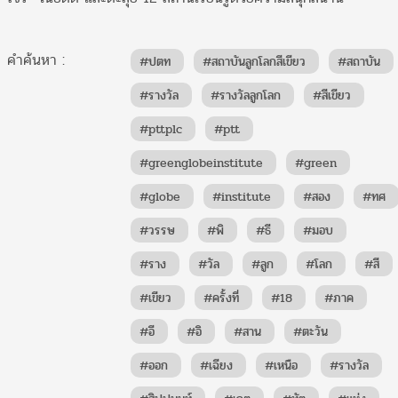
คำค้นหา :
#ปตท
#สถาบันลูกโลกสีเขียว
#สถาบัน
#รางวัล
#รางวัลลูกโลก
#สีเขียว
#pttplc
#ptt
#greenglobeinstitute
#green
#globe
#institute
#สอง
#ทศ
#วรรษ
#พิ
#ธี
#มอบ
#ราง
#วัล
#ลูก
#โลก
#สี
#เขียว
#ครั้งที่
#18
#ภาค
#อี
#อิ
#สาน
#ตะวัน
#ออก
#เฉียง
#เหนือ
#รางวัล