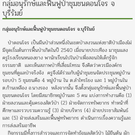
กลุ่มอนุรักษ์และฟื้นฟูป่าชุมชนดอนโจร จ
บุรีรัมย์
กลุ่มอนุรักษ์และฟื้นฟูป่าชุมชนดอนโจร จ.บุรีรัมย์
ป่าดอนโจร เป็นผืนป่าส่วนหนึ่งในเขตป่าสงวนแห่งชาติป่าเมืองไผ่
มีจุดเริ่มต้นการฟื้นป่าเกิดในปี 2540 เมื่อนายประเทือง มาชุมแสง
ครูโรงเรียนหนองยาง พานักเรียนไปในป่าเพื่อสอนให้เด็กรู้จัก
ธรรมชาติ และเห็นสภาพป่าที่เสื่อมโทรม จึงคิดว่าควรมีองค์กร
ชุมชนที่ดูแลป่าจริงจัง ครูจึงได้ร่วมกับผู้นำชุมชนจัดประชุมหมู่บ้าน
รอบป่า 5 ชุมชนคือ 4 หมู่บ้าน ใน ต.ลำไทรโยง และ 1 หมู่บ้านใน
ต.ก้านเหลือง อ.นางรอง หลังจากนั้น จึงตั้งกลุ่มอนุรักษ์และฟื้นฟูป่า
ชุมชนดอนโจร โดยมีสมาชิกหมู่บ้านละ 5 คน แบ่งการทำงานคือ (1)
ฝ่ายสงวนและคุ้มครองสัตว์ป่า (2) ฝ่ายจัดการทรัพยากร ทำหน้าที่
ศึกษาและรวบรวมความรู้ (3) ฝ่ายบริหาร (4) ฝ่ายประชาสัมพันธ์
และ (5) ฝ่ายส่งเสริมและฟื้นฟูทรัพยากร ดำเนินการเรื่องความรู้และ
การส่งเสริมอาชีพ
กิจกรรมมีทั้งการสำรวจและการจัดทำข้อมูลสัตว์ป่า ไม้ยืนต้น ผัก