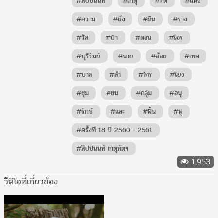
#สิปปนนท์
#เกตุ
#ทัต
#แห่ง
#ความ
#ยั่ง
#ยืน
#ราง
#วัล
#ป่า
#ดอน
#โจร
#บุรีรัมย์
#นาย
#ฮ้อย
#เทศ
#บาล
#ลำ
#ไทร
#โยง
#ชุม
#ชน
#กลุ่ม
#อนุ
#รักษ์
#และ
#ฟื้น
#ฟู
#ครั้งที่ 18 ปี 2560 - 2561
#สิปปนนท์ เกตุทัตฯ
1,953
วีดิโอที่เกี่ยวข้อง