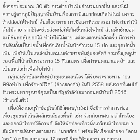
จิ้งจอกประมาณ 30 ตัว กระต่ายป่าเพิ่มจำนวนมากขึ้น และยังมี
ความรู้จากภูมิปัญญาพื้นบ้านเรื่องการชิงเผาก่อนเกิดไฟไหม้ เพราะ
ถ้าปล่อยให้ไฟไหม้ ต้นเต็งจะตาย การชิงเผาที่เหมาะสม ไฟจะไม่ทำให้
ต้นไม้ตาย รากไม้จะช่วยส่งหน่อให้เกิดขึ้นหลังไฟไหม้ ส่วนต้นชันยอด
จะมีชันห่อหุ้มยอดไม้ ทำให้ไม้ไม่ตาย แต่จะแตกหน่ออีกครั้ง มีการทำ
คันดินกั้นเป็นบ่อน้ำเพื่อกักเก็บน้ำในป่าจำนวน 15 บ่อ และขุดบ่อน้ำ
เพิ่ม เพื่อให้เป็นแหล่งน้ำและแหล่งขยายพันธุ์ของสัตว์ รวมทั้งขุดคูน้ำ
รอบพื้นที่ป่าเป็นระยะทาง 15 กิโลเมตร เพื่อกำหนดแนวเขตป่า และ
เป็นแหล่งน้ำเพื่อดับไฟป่า
กลุ่มอนุรักษ์และฟื้นฟูป่าชุมชนดอนโจร ได้รับพระราชทาน “ธง
พิทักษ์ป่า เพื่อรักษาชีวิต” (ช้างสองตัว) ในปี 2558 หลังจากที่เคยได้
รับพระมหากรุณาธิคุณเป็นขวัญกำลังใจมาก่อนหน้าในปี 2546
(ช้างหนึ่งตัว)
เพื่อให้งานอนุรักษ์อยู่ในวิถีชีวิตคนรุ่นใหม่ จึงมีการทำการท่อง
เที่ยวชุมชนที่เน้นอัตลักษณ์ของพื้นที่ เช่น ร่วมกับเทศบาลลำไทรโยง
และคอกม้าไทยทวีติกานต์ จัดให้นักท่องเที่ยวนั่งเกวียนม้าไทยชมป่า
สัมผัสการเดินทางตามแบบ “นายฮ้อย” พร้อมฟังเรื่องเล่าของ “ดอน
โจร” ในอดีต และตะลุย 12 สถานีเรียนรู้ด้วยความสนุกสนาน