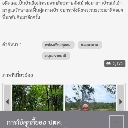
อดีตเคยเป็นป่าเสื่อมโทรมจากสัมปทานตัดไม้ ต่อมาชาวบ้านได้เข้า
มาดูแลรักษาและฟื้นฟูสภาพป่า จนกระทั่งพืชพรรณธรรมชาติค่อยๆ
ฟื้นกลับคืนมาอีกครั้ง
คำค้นหา :
#ท่องเที่ยวชุมชน
#ดงนาทาม
#อุบลราชธานี
5,175
ภาพที่เกี่ยวข้อง
การใช้คุกกี้ของ ปตท.
×