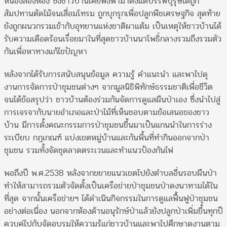
หนองสองห้อง ซึ่งชาวบ้านเคยพึ่งพามาตั้งแต่บรรพบุรุษได้ถูก
สัมปทานตัดไม้จนเสื่อมโทรม ถูกบุกรุกเพื่อปลูกพืชเศรษฐกิจ สุดท้าย
ยังถูกผนวกรวมเข้ากับอุทยานแห่งชาติผาแต้ม เป็นเหตุให้ชาวบ้านได้
รับความเดือดร้อนเรื่อยมาในที่สุดชาวบ้านนาโพธิ์กลางรวมถึงรวมตัว
กันเพื่อหาทางแก้ไขปัญหา
หลังจากได้รับการสนับสนุนข้อมูล ความรู้ คำแนะนำ และพาไปดุ
งานการจัดการป่าชุมชนต่างๆ จากมูลนิธิพิทักษ์ธรรมชาติเพื่อชีวิต
จนได้ข้อสรุปว่า ชาวบ้านต้องร่วมกันจัดการดูแลผืนป่าเอง ซึ่งนำไปสู่
การเจรจากับนายอำเภอและป่าไม้ที่เห็นชอบตามข้อเสนอของชาว
บ้าน มีการตั้งคณะกรรมการป่าชุมชนขึ้นมาเป็นแกนนำในการร่าง
ระเบียบ กฎเกณฑ์ แบ่งเขตหมู่บ้านและกันพื้นที่ทำกินออกจากป่า
ชุมชน รวมทั้งจัดชุดลาดตระเวนและทำแนวป้องกันไฟ
พอถึงปี พ.ศ.2538 หลังจากขยายแนวเขตไปยังตำบลอื่นรอบผืนป่า
ทำให้สามารถรวมตัวจัดตั้งเป็นเครือข่ายป่าชุมชนป่าดงนาทามได้ใน
ที่สุด จากนั้นเครือข่ายฯ ได้ดำเนินกิจกรรมในการดูแลฟื้นฟูป่าชุมชน
อย่างต่อเนื่อง นอกจากห้องด้านอนุรักษ์ป่าแล้วยังปลูกป่าเพิ่มขึ้นทุกปี
ควบคู่ไปกับจัดอบรมให้ความรู้แก่ชาวบ้านและพาไปศึกษาดูงานตาม