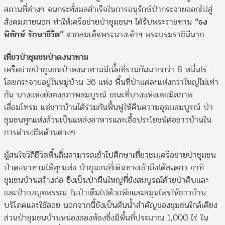
สถานที่ต่างๆ จนกระทั่งผลสำเร็จในการอนุรักษ์ป่ากระจายออกไปสู่
สังคมภายนอก ทำให้เครือข่ายป่าชุมชนฯ ได้รับพระราชทาน
“ธง
พิทักษ์ รักษาชีวิต”
จากสมเด็จพระนางเจ้าฯ พระบรมราชินีนาถ
เที่ยวป่าชุมชนป่าดงนาทาม
เครือข่ายป่าชุมชนป่าดงนาทามมีเนื้อที่รวมกันมากกว่า 8 หมื่นไร่
โดยกระจายอยู่ในหมู่บ้าน 36 แห่ง พื้นที่ป่าแต่ละแห่งกว่าใหญ่ไม่เท่า
กัน บางแห่งยังคงสภาพสมบูรณ์ ขณะที่บางแห่งเคยมีสภาพ
เสื่อมโทรม แต่ชาวบ้านได้ร่วมกันฟื้นฟูให้คืนความอุดมสมบูรณ์ ป่า
ชุมชนทุกแห่งล้วนเป็นแหล่งอาหารและเอื้อประโยชน์ต่อชาวบ้านใน
การดำรงชีพด้านต่างๆ
ผู้สนใจวิถีชีวิตพื้นถิ่นสามารถเข้าไปศึกษาเที่ยวชมเครือข่ายป่าชุมชน
ป่าดงนาทามได้ทุกแห่ง ป่าชุมชนที่เดินทางเข้าถึงได้สะดกว อาทิ
ชุมชนบ้านสร้างถ่อ ซึ่งเป็นป่าผืนใหญ่ที่ยังสมบูรณ์ด้วยป่าดิบและ
และป่าเบญจพรรณ ในป่าเต็มไปด้วยพืชและสมุนไพรให้ชาวบ้าน
บริโภคและใช้สอย นอกจากนี้ยังเป็นต้นน้ำสำคัญของชุมชนใกล้เคียง
ส่วนป่าชุมชนบ้านหนองสองห้องซึ่งมีพื้นที่ประมาณ 1,000 ไร่ ใน