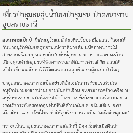
เที่ยวป่าชุมชนลุ่มน้ำโขงป่าชุมชน ป่าดงนาทาม
อุบลราชธานี
ดงนาทาม
เป็นป่าผืนใหญ่ริมแม่น้ำโขงที่เปรียบเสมือนแนวกันชนให้
กับป่าอนุรักษ์ในเขตอุทยานแห่งชาติผาแต้ม แม้สภาพป่าจะไม่
สวยงามหรือสมบูรณ์เท่ากับในพื้นที่อุทยาน ทว่าป่าแต่ละแห่งล้วน
เปี่ยมคุณค่าต่อชุมชนที่พึ่งพาธรรมชาติในการดำรงชีวิต ชวนให้
เข้าไปเที่ยวชมศึกษาวิถีชีวิตและความผูกพันของผู้คนกับป่าใหญ่
ป่าชุมชนป่าดงนาทามเป็นอย่างที่ชัดเจนในการร่วมแรงร่วมใจ
อนุรักษ์ป่าของชาวบ้านหลายพันครัวเรือน จนสามารถสร้างเครือข่าย
อนุรักษ์ธรรมชาติในท้องถิ่นได้กว้างขวาง ทั้งยังขยายเครือข่ายอย่าง
รวดเร็วกระทั่งครอบคลุมพื้นที่ถึงสี่ตำบลในเขต อ.โขงเจียม อ.ศร
เมืองใหม่ และ อ.โพธิ์ไทร ทำให้ถูกเรียกขานว่าเป็น
“เครือข่ายลูกดก”
กว่าจะเป็นป่าชุมชนป่าดงนาทามในวันนี้ มีจุดเริ่มต้นเมื่อผืนป่า