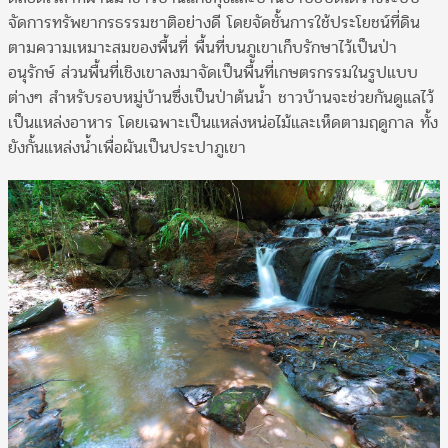
จัดการทรัพยากรธรรมชาติอย่างดี โดยจัดชั้นการใช้ประโยชน์ที่ดิน
ตามความเหมาะสมของพื้นที่ พื้นที่บนภูเขาเก็บรักษาไว้เป็นป่า
อนุรักษ์ ส่วนพื้นที่เชิงเขาลงมาจัดเป็นพื้นที่เกษตรกรรมในรูปแบบ
ต่างๆ สำหรับรอบหมู่บ้านซึ่งเป็นป่าต้นน้ำ ชาวบ้านจะช่วยกันดูแลไว้
เป็นแหล่งอาหาร โดยเฉพาะเป็นแหล่งหน่อไม้และเห็ดตามฤดูกาล ทั้ง
ยังกั้นแหล่งน้ำเพื่อผันเป็นประปาภูเขา