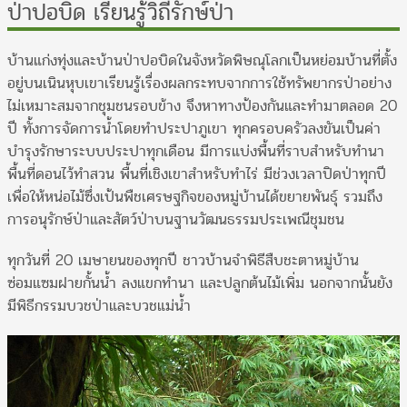
ป่าปอบิด เรียนรู้วิถีรักษ์ป่า
บ้านแก่งทุ่งและบ้านป่าปอบิดในจังหวัดพิษณุโลกเป็นหย่อมบ้านที่ตั้ง
อยู่บนเนินหุบเขาเรียนรู้เรื่องผลกระทบจากการใช้ทรัพยากรป่าอย่าง
ไม่เหมาะสมจากชุมชนรอบข้าง จึงหาทางป้องกันและทำมาตลอด 20
ปี ทั้งการจัดการน้ำโดยทำประปาภูเขา ทุกครอบครัวลงขันเป็นค่า
บำรุงรักษาระบบประปาทุกเดือน มีการแบ่งพื้นที่ราบสำหรับทำนา
พื้นที่ดอนไว้ทำสวน พื้นที่เชิงเขาสำหรับทำไร่ มีช่วงเวลาปิดป่าทุกปี
เพื่อให้หน่อไม้ซึ่งเป้นพืชเศรษฐกิจของหมู่บ้านได้ขยายพันธุ์ รวมถึง
การอนุรักษ์ป่าและสัตว์ป่าบนฐานวัฒนธรรมประเพณีชุมชน
ทุกวันที่ 20 เมษายนของทุกปี ชาวบ้านจำพิธีสืบชะตาหมู่บ้าน
ซ่อมแซมฝายกั้นน้ำ ลงแขกทำนา และปลูกต้นไม้เพิ่ม นอกจากนั้นยัง
มีพิธีกรรมบวชป่าและบวชแม่น้ำ