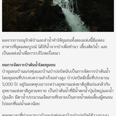
ผลจากการอนุรักษ์ป่าและลำน้ำทำให้ชุมชนทั้งสองแห่งนี้มีแหล่ง
อาหารที่อุดมสมบูรณ์ ได้ใช้น้ำจากป่าเพื่อทำนา เลี้ยงสัตว์น้ำ และ
เป็นแหล่งน้ำเพื่อการบริโภคเรื่อยมา
ชมการจัดการป่าต้นน้ำโดยชุมชน
ป่าชุมชนบ้านแก่งทุ่งและบ้านป่าปอบิดนับเป็นการจัดการป่าต้นน้ำ
โดยชุมชนที่ประสบความสำเร็จอย่างสูง ป่าปอบิดมีเนื้อที่ประมาณ
5,000 ไร่ อยู่ในเขตหุบเขาระหว่างอุทยานแห่งชาติภูหินร่องกล้ากับ
อุทยานแห่งชาติภูสวนทราย เป็นป่าต้นน้ำที่มีน้ำตกน้ำปุ่มใหญ่และน้ำ
ปุ่มเล็ก มีตาน้ำประมาณเจ็ดสายที่กลายเป็นสายน้ำหล่อเลี้ยงผู้คนจน
ไปออกที่แม่น้ำแควน้อย
ตลอดเวลาที่ผ่านมาชาวบ้านแก่งทุ่งและบ้านป่าปอบิดได้วางระบบ