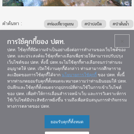
คำค้นหา :
#ท่องเที่ยวชุมชน
#ป่าปอบิด
#ป่าต้นน้ำ
#พิษณุโลก
การใช้คุกกี้ของ ปตท.
×
3,547
ปตท. ใช้คุกกี้ที่มีความจำเป็นอย่างยิ่งต่อการทำงานของเว็บไซต์ของ
ปตท. และประสงค์จะใช้คุกกี้ทางเลือกเพื่อช่วยให้สามารถปรับปรุง
เว็บไซต์ของ ปตท. ทั้งนี้ ปตท.จะไม่ใช้คุกกี้ทางเลือกจนกว่าท่านจะ
แผนผังเว็บไซต์
อนุญาตให้ ปตท. เปิดใช้งานคุกกี้ดังกล่าว ท่านสามารถศึกษาราย
ละเอียดของการใช้คุกกี้ได้จาก
นโยบายการใช้คุกกี้
ของ ปตท. ทั้งนี้
หากท่านกดยอมรับคุกกี้ทั้งหมดจะหมายความว่าท่านยินยอมให้ ปตท.
บันทึกและใช้คุกกี้ทั้งหมดจากอุปกรณ์ที่ท่านใช้ในการเข้าเว็บไซต์
ของ ปตท. เพื่อทำให้การเลื่อนสำรวจหน้าเว็บ และการวิเคราะห์การ
ใช้เว็บไซต์มีประสิทธิภาพยิ่งขึ้น รวมถึงเพื่อสนับสนุนการทำกิจกรรม
สถาบันลูกโลกสีเขียว
ทางการตลาดของ ปตท.
อาคารสำนักงานใหญ่ บริษัท ปตท. จำกัด (มหาชน)
555 อาคาร 1 ชั้น 5 ถนนวิภาวดีรังสิต เขตจตุจักร กรุงเทพฯ
ยอมรับคุกกี้ทั้งหมด
10900
โทรศัพท์: 02 537 1626