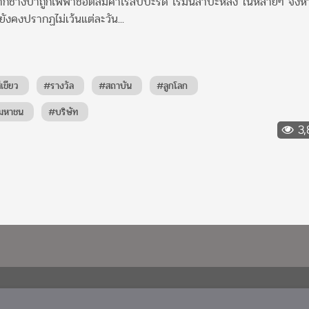
ากช้างป่าถูกไฟฟ้าช็อตล้มคาไร่สับปะรด ไร่มันสำปะหลัง ในหลายๆ จังห
ังคงปรากฏไม่เว้นแต่ละวัน...
เขียว
#รางวัล
#สถาบัน
#ลูกโลก
มหาชน
#บริษัท
3