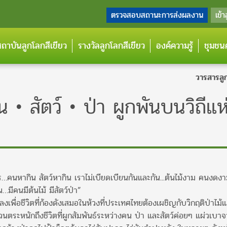
ตรวจสอบสถานะการส่งผลงาน
เข้า
กสถาบันลูกโลกสีเขียว
รางวัลลูกโลกสีเขียว
องค์ความรู้
ชุมชนค
วารสารลูก
น • สัตว์ • ป่า ผูกพันบนวิถีแห
ธาร…คนหากิน สัตว์หากิน เราไม่เบียดเบียนกันและกัน...ต้นไม้งาม คนงดง
มีคนมีต้นไม้ มีสัตว์ป่า”
ื่อชีวิตที่ก้องดังเสมอในห้วงที่ประเทศไทยต้องเผชิญกับวิกฤติป่าไม้
นหวนตระหนักถึงชีวิตที่ผูกสัมพันธ์ระหว่างคน ป่า และสัตว์ค่อยๆ แผ่วเบา