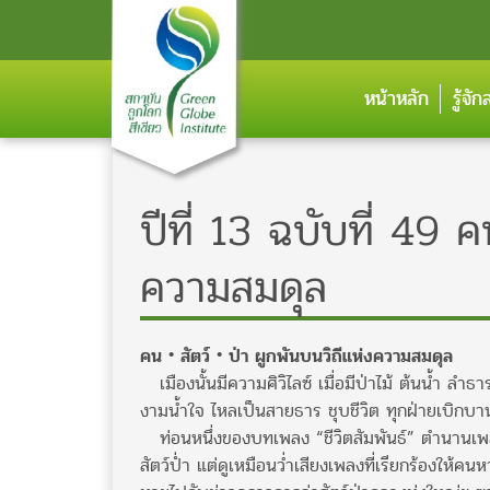
หน้าหลัก
รู้จั
ปีที่ 13 ฉบับที่ 49 ค
ความสมดุล
คน • สัตว์ • ป่า ผูกพันบนวิถีแห่งความสมดุล
เมืองนั้นมีความศิวิไลซ์ เมื่อมีป่าไม้ ต้นน้ำ ลำ
งามน้ำใจ ไหลเป็นสายธาร ชุบชีวิต ทุกฝ่ายเบิกบาน…
ท่อนหนึ่งของบทเพลง “ชีวิตสัมพันธ์” ตำนานเพลงเพ
สัตว์ป่ำ แต่ดูเหมือนว่ำเสียงเพลงที่เรียกร้องให้ค