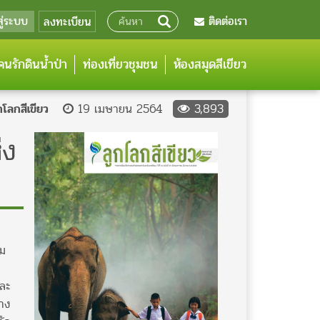
สู่ระบบ
ติดต่อเรา
ลงทะเบียน
นรักดินน้ำป่า
ท่องเที่ยวชุมชน
ห้องสมุดสีเขียว
โลกสีเขียว
19 เมษายน 2564
3,893
่ง
าม
และ
จาง