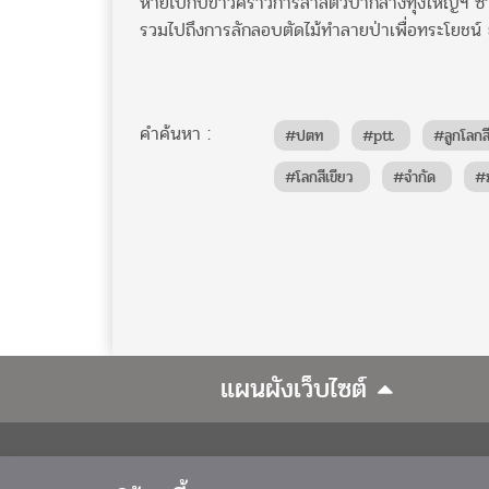
หายไปกับข่าวคราวการล่าสัตว์ป่ากลางทุ่งใหญ่ฯ ซ
รวมไปถึงการลักลอบตัดไม้ทำลายป่าเพื่อทระโยชน์ ย
คำค้นหา :
#ปตท
#ptt
#ลูกโลกสี
#โลกสีเขียว
#จำกัด
#
แผนผังเว็บไซต์
สถาบันลูกโลกสีเขียว