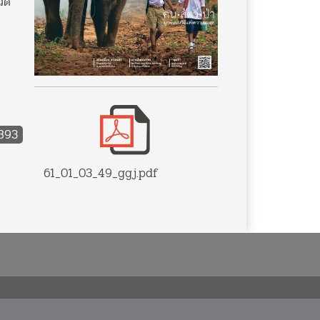
วัด
,893
61_01_03_49_ggj.pdf