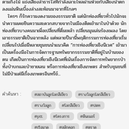
ตามกิ่งไม้ แข่งเสียงลำธารใสที่กำลังเลาะไหลผ่านห้วยกับเสียงน้ำตก
ลงแผ่นหินเบื้องล่างสะท้อนมาจากที่ไกลๆ
ใครๆ ก็รักความงดงามของธรรมชาติ แต่นักท่องเที่ยวทั่วไปมักจะ
นำความเคยชินความสะดวกสบายจากในเมืองติดเข้ามาในป่าด้วย นัก
ท่องเที่ยวบางคนมาเพื่อเปลี่ยนที่ดื่มเหล้า เปลี่ยนมุมเล่นร้องเพลง โดย
เอาธรรมชาติเป็นฉากหลัง แต่หลายปีมานี้พฤติกรรมการท่องเที่ยวเริ่ม
เปลี่ยนไปเมื่อมีหลายชุมชนนำแนวคิด “การท่องเที่ยวเชิงนิเวศ” เข้ามา
เป็นเครื่องมือในการจัดการฐานทรัพยากรธรรมชาติที่อยู่ในบ้านของ
ตน เกิดเป็นการท่องเที่ยวเชิงนิเวศที่เน้นเรื่องการจัดการทรัพยากรป่า
ทั้งป่าบกและป่าชายเลน หรือการท่องเที่ยวเชิงเกษตร สำหรับชุมชนที่
ไม่มีป่าแต่มีเรื่องเกษตรอินทรีย์...
คำค้นหา :
#สถาบันลูกโลกสีเขียว
#รางวัลลูกโลกสีเขียว
#รางวัลลูก
#โลกสีเขียว
#ปตท
#ptt
#โครงการ
#ดินเนอร์
#เรือมาด
#สลักคอก
#ตราด