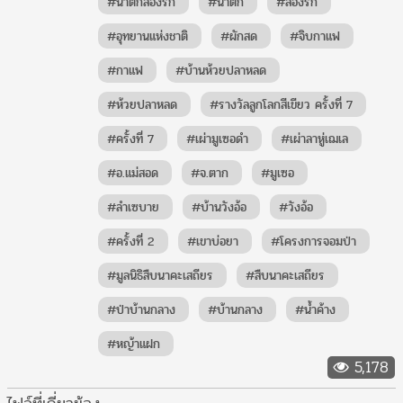
#น้ำตกสองรัก
#น้ำตก
#สองรัก
#อุทยานแห่งชาติ
#ผักสด
#จิบกาแฟ
#กาแฟ
#บ้านห้วยปลาหลด
#ห้วยปลาหลด
#รางวัลลูกโลกสีเขียว ครั้งที่ 7
#ครั้งที่ 7
#เผ่ามูเซอดำ
#เผ่าลาหู่เฌเล
#อ.แม่สอด
#จ.ตาก
#มูเซอ
#ลำเซบาย
#บ้านวังอ้อ
#วังอ้อ
#ครั้งที่ 2
#เขาบ่อยา
#โครงการจอมป่า
#มูลนิธิสืบนาคะเสถียร
#สืบนาคะเสถียร
#ป่าบ้านกลาง
#บ้านกลาง
#น้ำค้าง
#หญ้าแฝก
5,178