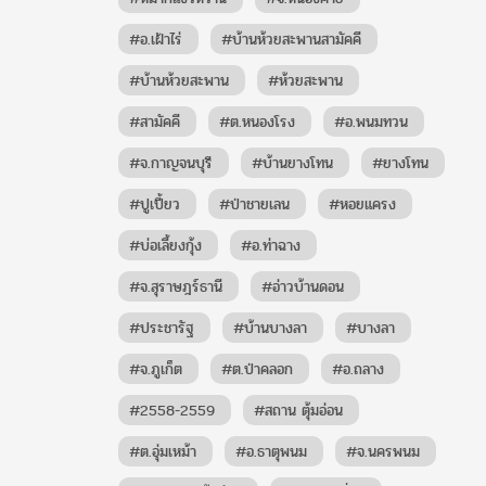
#อ.เฝ้าไร่
#บ้านห้วยสะพานสามัคคี
#บ้านห้วยสะพาน
#ห้วยสะพาน
#สามัคคี
#ต.หนองโรง
#อ.พนมทวน
#จ.กาญจนบุรี
#บ้านยางโทน
#ยางโทน
#ปูเปี้ยว
#ป่าชายเลน
#หอยแครง
#บ่อเลี้ยงกุ้ง
#อ.ท่าฉาง
#จ.สุราษฎร์ธานี
#อ่าวบ้านดอน
#ประชารัฐ
#บ้านบางลา
#บางลา
#จ.ภูเก็ต
#ต.ป่าคลอก
#อ.ถลาง
#2558-2559
#สถาน ตุ้มอ่อน
#ต.อุ่มเหม้า
#อ.ธาตุพนม
#จ.นครพนม