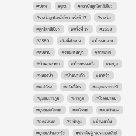
#ปตท
#ptt
#สถาบันลูกโลกสีเขียว
#รางวัลลูกโลกสีเขียว ครั้งที่ 17
#รางวัล
#ลูกโลกสีเขียว
#ครั้งที่ 17
#2558
#2559
#โอมื่อโชเปอ
#บ้านสบลาน
#สบลาน
#ฮอมผะหญา
#สาสบหก
#บ้านสาสบหก
#บ้านหนองบั่ว
#พะยูง
#หนองบั่ว
#บ้านนาหว้า
#นาหว้า
#ต.สำโรง
#อ.โพธิ์ไทร
#จ.อุบลราชธานี
#ชุมชนชาวกูย
#ชาวกูย
#บ๊ะออนซอน
#ชุมชนตะโหมด
#ตะโหมด
#ต.ตะโหมด
#อ.ตะโหมด
#จ.พัทลุง
#บ้านเขาวัง
#ชุมชนบ้านเขาวัง
#ประดิษฐ์ พชรแสงอนันต์