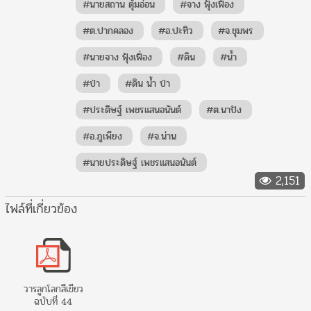
#นายสถาน ตุ้มอ่อน
#จาง ฟุ้งเฟื่อง
#ต.ปากคลอง
#อ.ปะทิว
#จ.ชุมพร
#นายจาง ฟุ้งเฟื่อง
#ดิน
#น้ำ
#ป่า
#ดิน น้ำ ป่า
#ประดิษฐ์ เพชรแสนอนันต์
#ต.นาปัง
#อ.ภูเพียง
#จ.น่าน
#นายประดิษฐ์ เพชรแสนอนันต์
2,151
ไฟล์ที่เกี่ยวข้อง
วารลูกโลกสีเขียว
ฉบับที่ 44