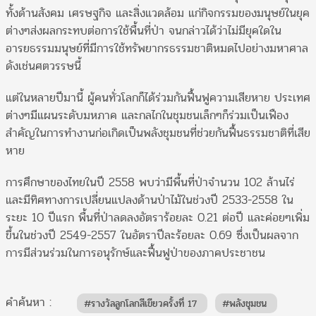
ทั้งด้านสังคม เศรษฐกิจ และสิ่งแวดล้อม แก่กิจกรรมของมนุษย์ในยุค
ต่างๆส่งผลกระทบต่อการใช้พื้นที่ป่า จนกล่าวได้ว่าไม่มียุคใดใน
อารยธรรมมนุษย์ที่มีการใช้ทรัพยากรธรรมชาติหมดไปอย่างมหาศาล
ดังเช่นศตวรรษนี้
แต่ในหลายปีมานี้ ผู้คนทั่วโลกก็ได้ร่วมกันฟื้นฟูความเสียหาย ประเทศ
ต่างๆมีแผนระดับมหภาค และกลไกในชุมชนเล็กๆก็ร่วมเป็นเฟือง
สำคัญในการทำงานก่อเกิดเป็นพลังชุมชนที่ช่วยกันฟื้นธรรมชาติที่เสีย
หาย
การศึกษาของไทยในปี 2558 พบว่ามีพื้นที่ป่าจำนวน 102 ล้านไร่
และมีทิศทางการเปลี่ยนแปลงด้านป่าไม้ในช่วงปี 2533-2558 ใน
ระยะ 10 ปีแรก พื้นที่ป่าลดลงอัตราร้อยละ 0.21 ต่อปี และค่อยๆเพิ่ม
ขึ้นในช่วงปี 2549-2557 ในอัตราปีละร้อยละ 0.69 ซึ่งเป็นผลจาก
การมีส่วนร่วมในการอนุรักษ์และฟื้นฟูป่าของภาคประชาชน
คำค้นหา :
#รางวัลลูกโลกสีเขียวครั้งที่ 17
#พลังชุมชน