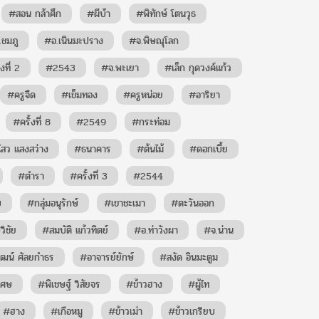
#สอน กล้าศึก
#ผีบ้า
#พิทักษ์ โตนวุธ
.ชมภู
#อ.เนินมะปราง
#จ.พิษณุโลก
งที่ 2
#2543
#จ.พะเยา
#เล็ก กุดวงค์แก้ว
#ครูจืด
#เข็มทอง
#ครูหน่อย
#อาริยา
#ครั้งที่ 8
#2549
#กระท่อม
ีไสว แสงสว่าง
#ธนาคาร
#ต้นไม้
#ดอกเบี้ย
#ตำรา
#ครั้งที่ 3
#2544
บ
#กลุ่มอนุรักษ์
#เขาชะเมา
#ตะวันออก
ิชัย
#สมบัติ แก้วทิตย์
#อ.ท่าวังผา
#จ.น่าน
วัฒน์ ศัลยกำธร
#อาจารย์ยักษ์
#สงัด อินมะตูม
เศษ
#พิเชษฐ์ วิสัยจร
#ข้าวฮาง
#ผู้ไท
#ฮาง
#เกือหมู
#ข้าวเม่า
#ข้าวเกรียบ