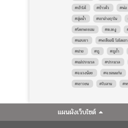
#เข๊าโค้
#ข้าวคั่ว
#พ่อ
#ลุ่มน้ำ
#เขาอ่างฤาใน
#โคกพะยอม
#ต.ละงู
#แอบยา
#พะติจอนิ โอโดเชา
#ฝาย
#ภู
#ภูถ้ำ
#แม่ประมวล
#ประมวล
#อ.แวงน้อย
#จ.ขอนแก่น
#เยาวชน
#ใบลาน
#หน
แผนผังเว็บไซต์