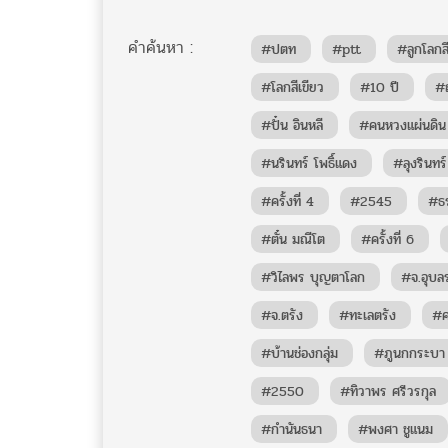
คำค้นหา :
#ปตท
#ptt
#ลูกโลกสี
#โลกสีเขียว
#10 ปี
#
#ปั๋น อินหลี
#คนหวงแผ่นดิน
#นรินทร์ โพธิ์แดง
#ลุงรินทร์
#ครั้งที่ 4
#2545
#ธ
#ตั๋น มณีโต
#ครั้งที่ 6
#วิไลพร บุญตาโลก
#จ.อุบล
#จ.ตรัง
#ทะเลตรัง
#คร
#บ้านช่องกลุ่ม
#ภูนกกระบา
#2550
#ทิวาพร ศรีวรกุล
#กำนันธนา
#พงศา ชูแนม