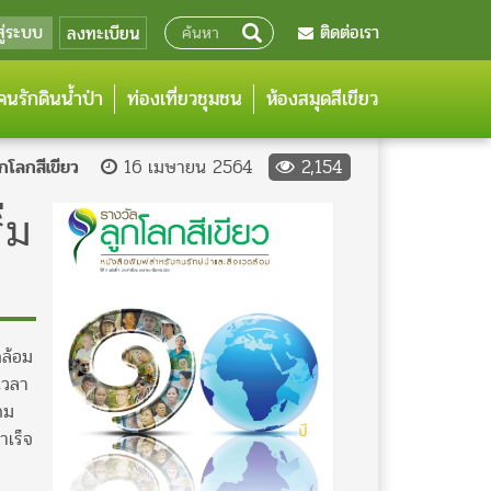
สู่ระบบ
ติดต่อเรา
ลงทะเบียน
นรักดินน้ำป่า
ท่องเที่ยวชุมชน
ห้องสมุดสีเขียว
กโลกสีเขียว
16 เมษายน 2564
2,154
่ม
ดล้อม
เวลา
คม
ำเร็จ