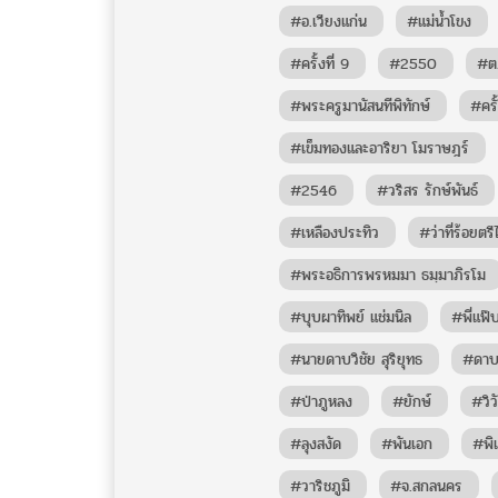
#อ.เวียงแก่น
#แม่น้ำโขง
#ครั้งที่ 9
#2550
#ต
#พระครูมานัสนทีพิทักษ์
#ครั้
#เข็มทองและอาริยา โมราษฎร์
#2546
#วริสร รักษ์พันธ์
#เหลืองประทิว
#ว่าที่ร้อยตร
#พระอธิการพรหมมา ธมฺมาภิรโม
#บุบผาทิพย์ แช่มนิล
#พี่แฟ๊
#นายดาบวิชัย สุริยุทธ
#ดาบว
#ป่าภูหลง
#ยักษ์
#วิ
#ลุงสงัด
#พันเอก
#พิ
#วาริชภูมิ
#จ.สกลนคร