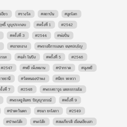
เขียว
#รางวัล
#สถาบัน
#ลูกโลก
ฤทธิ์ บุญประกอบ
#ครั้งที่ 1
#2542
#ครั้งที่ 3
#2544
#พ่อปั๋น
#เขาชะอาง
#พระอธิการเอนก จนฺทปญฺโญ
รรมะ
#ฉล่ำ โนปิง
#ครั้งที่ 5
#2546
#2547
#หยี เพ็งหมาน
#ป่ากราด
#ลุงหยี
ราชธานี
#วัดหนองป่าพง
#มิยะ หะหวา
ั้งที่ 7
#2548
#พระศราวุธ เตชะธรรมโม
#พระครูจันทร ปัญญาภรณ์
#ครั้งที่ 9
#ป่าตะวันตก
#ธนา ยะโสภา
#2549
#ป่าพะโต๊ะ
#พะโต๊ะ
#สมเกียรติ เขื่อนเชียงสา