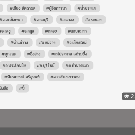
#เชียง สัตถาผล
#ผู้จัดการนา
#น้ำประแส
#จ.ฉะเชิงเทรา
#จ.ชลบุรี
#อ.แกลง
#จ.ระยอง
#อ.ละงู
#จ.สตูล
#กลอย
#แอบหมาก
#น้ำแม่วาง
#อ.แม่วาง
#จ.เชียงใหม่
#ภูกรแต
#อึ่งอ่าง
#แม่ประมวล เจริญยิ่ง
#อ.ประโคนชัย
#จ.บุรีรัมย์
#ต.ท่านางแมว
#พิมพกานต์ ศรีสุนนท์
#ควาเรียงเยาวชน
ังสือ
#ปี้
2