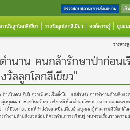
ตรวจสอบสถานะการส่งผลงาน
เข้า
กสถาบันลูกโลกสีเขียว
รางวัลลูกโลกสีเขียว
องค์ความรู้
ชุมชนค
วารสารลู
ิกตำนาน คนกล้ารักษาป่าก่อนเริ
วัลลูกโลกสีเขียว"
้าเป็นคน ก็เรียกว่าเพิ่งจะเริ่มตั้งไข่... แต่สำหรับการทำงานด้านสิ่งแว
ละกลุ่มบุคคลมาช่วยกันสร้างประโยชน์ให้แก่สังคมไทยมากมาย ตลอดระยะ
ว” ได้มีโอกาสร่วมให้กำลังใจและยืนเคียงข้างบุคคลผู้ทำความดีให้แก่สัง
ำงานด้านสิ่งแวดล้อมที่ควรค่าแก่การเรียนรู้ ทบทวนเรื่องราวความส