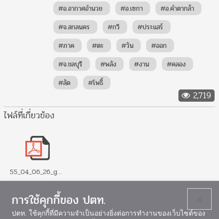
#อ.อากาศอำนวย
#อ.เซกา
#อ.คำตากล้า
#จ.สกลนคร
#กวี
#ประแสร์
#ภาค
#ตะ
#วัน
#ออก
#จ.ชลบุรี
#พลัง
#งาน
#คลอง
#ลัด
#โพธิ์
2,719
ไฟล์ที่เกี่ยวข้อง
55_04_06_26_ggj.pdf
การใช้คุกกี้ของ ปตท.
×
ปตท. ใช้คุกกี้ที่มีความจำเป็นอย่างยิ่งต่อการทำงานของเว็บไซต์ของ