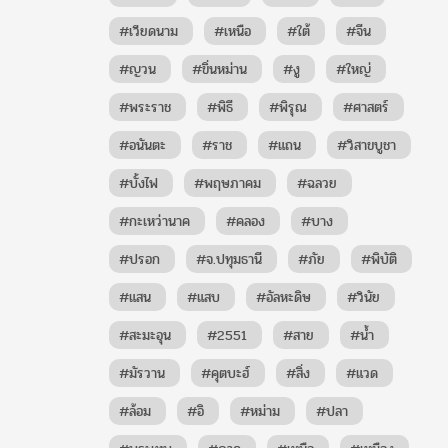
#เวียดนาม
#เหนือ
#ใต้
#จีน
#ญวน
#ขิ่นหม่าน
#งู
#ใหญ่
#พระราช
#พิธี
#พิรุณ
#ศาสตร์
#อนันตะ
#ราช
#แถน
#วิสาขบูชา
#บั้งไฟ
#พฤษภาคม
#ฉลวย
#กะเหว่านาค
#คลอง
#บาง
#ปรอก
#จ.ปทุมธานี
#ภัย
#พิบัติ
#แสน
#แสบ
#อัลหะดิษ
#วินัย
#สะมะอุน
#2551
#สาย
#น้ำ
#มัรวาน
#คุตบะฮ์
#สิ่ง
#แวด
#ล้อม
#อิ
#หม่าม
#ปลา