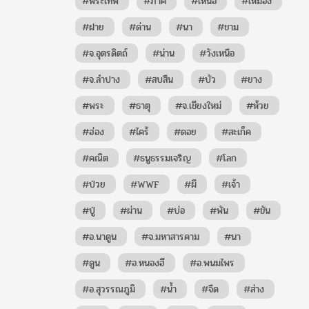
#พระเทพ
#ภาค
#เหนือ
#เหมือง
#ฝาย
#ด่าน
#นา
#ขาม
#จ.อุตรดิตถ์
#น่าน
#วังเหนือ
#จ.ลำปาง
#สบสืน
#บัว
#ยาง
#พระ
#ธาตุ
#จ.เชียงใหม่
#ห้วย
#ฮ่อง
#ไคร้
#ดอย
#สะเก็ค
#คณิต
#ธนูธรรมเจริญ
#โลก
#ป่วย
#WWF
#ผี
#เจ้า
#ปู่
#ผ่าน
#บ่อ
#พัน
#ขัน
#อ.นาดูน
#จ.มหาสารคาม
#นา
#ดูน
#อ.หนองฮี
#อ.พนมไพร
#อ.สุวรรณภูมิ
#นํ้า
#จืด
#ส่าง