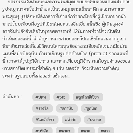
จิตรกรรมในฝาผนังและภาพในสมุดข่อยของไทยล้วนแต่เต็มไปด้วย
รูปพญานาคหรือลำนํ้าขดเป็นวงหมุนตามเข็มนาฬิกาลงมาจากเขา
พระสุเมรุ รูปลักษณ์ดังกล่าวที่เก่าแก่กว่าของไทยซึ่งผู้เขียนอยากนำ
มาเปรียบเทียบคือรูปที่เขียนโดยหลวงจีนเฮียวเน็นซิง ผู้เดินธุดงค์
จากจีนไปยังอินเดียในพุทธศตวรรษที่ 12ในภาพที่ว่านี้จะเห็นต้น
กำเนิดของแม่นํ้าสำคัญๆ หลายสายของทวีปเอเชียไหลวนจากภูเขา
หิมาลัยมาหล่อเลี้ยงชีวิตบนโลกมนุษย์อย่างละเอียดชัดเจนเหมือนใน
แผนที่สมัยปัจจุบัน ถ้าเราเขียนรูปตัดด้านข้าง (profile) จากแผนที่
นี้ เราจะได้รูปภูมิจักรวาล และหากเทียบภูมิจักรวาลกับรูปจำลองของ
งานสถาปัตยกรรมที่สำคัญๆ เช่น นครวัด ก็จะเห็นความสำคัญ
ระหว่างรูปแบบทั้งสองอย่างชัดเจน...
คำค้นหา :
#ปตท
#ptt
#ลูกโลกสีเขียว
#รางวัล
#สถาบัน
#ลูกโลก
#โลกสีเขียว
#จำกัด
#มหาชน
#บริษัท
#นาคา
#นาค
#ลาว