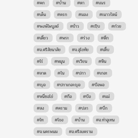
#คก
#บ้าน
#ตา
#เณร
#เด็น
#ครก
#มอง
#เนาวรัตน์
#พงษ์ไพบูลย์
#ข้าว
#เปฺ๊บ
#ก๋วย
#เตี๋ยว
#พระ
#ร่วง
#ตึก
#อ.ศรีสัชนาลัย
#จ.สุโขทัย
#เติ๊บ
#ไร่
#หมุน
#เวียน
#หิน
#ลาด
#ใน
#ปกา
#เกอะ
#ญอ
#ปกาเกอะญอ
#บือพอ
#หนี่ซอโข่
#กือ
#บือ
#แม่
#สง
#คราม
#ปลา
#บึก
#ไท
#โขง
#บ้าน
#อ.ท่าอุเทน
#จ.นครพนม
#อ.ศรีสงคราม