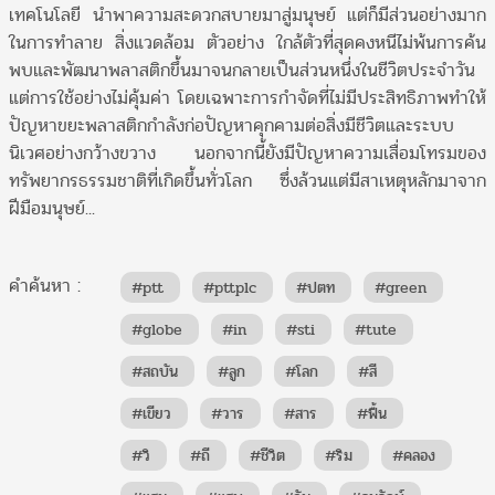
เทคโนโลยี นำพาความสะดวกสบายมาสู่มนุษย์ แต่ก็มีส่วนอย่างมาก
ในการทำลาย สิ่งแวดล้อม ตัวอย่าง ใกล้ตัวที่สุดคงหนีไม่พ้นการค้น
พบและพัฒนาพลาสติกขึ้นมาจนกลายเป็นส่วนหนึ่งในชีวิตประจำวัน
แต่การใช้อย่างไม่คุ้มค่า โดยเฉพาะการกำจัดที่ไม่มีประสิทธิภาพทำให้
ปัญหาขยะพลาสติกกำลังก่อปัญหาคุกคามต่อสิ่งมีชีวิตและระบบ
นิเวศอย่างกว้างขวาง นอกจากนี้ยังมีปัญหาความเสื่อมโทรมของ
ทรัพยากรธรรมชาติที่เกิดขึ้นทั่วโลก ซึ่งล้วนแต่มีสาเหตุหลักมาจาก
ฝีมือมนุษย์...
คำค้นหา :
#ptt
#pttplc
#ปตท
#green
#globe
#in
#sti
#tute
#สถบัน
#ลูก
#โลก
#สี
#เขียว
#วาร
#สาร
#ฟื้น
#วิ
#ถี
#ชีวิต
#ริม
#คลอง